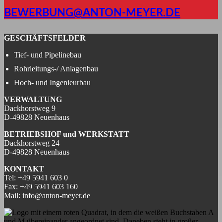
BEWERBUNG@ANTON-MEYER.DE
GESCHÄFTSFELDER
Tief- und Pipelinebau
Rohrleitungs-/ Anlagenbau
Hoch- und Ingenieurbau
VERWALTUNG
Dackhorstweg 9
D-49828 Neuenhaus
BETRIEBSHOF und WERKSTATT
Dackhorstweg 24
D-49828 Neuenhaus
KONTAKT
Tel:
+49 5941 603 0
Fax:
+49 5941 603 160
Mail:
info@anton-meyer.de